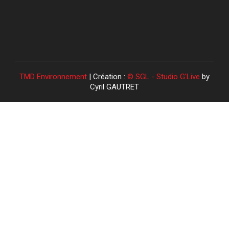
TMD Environnement
| Création :
© SGL - Studio G'Live
by
Cyril GAUTRET