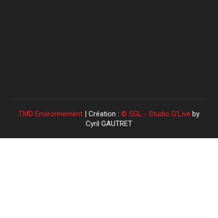
TMD Environnement
| Création :
© SGL - Studio G'Live
by
Cyril GAUTRET