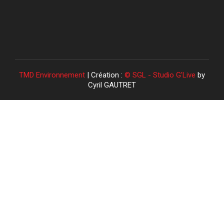
TMD Environnement
| Création :
© SGL - Studio G'Live
by
Cyril GAUTRET