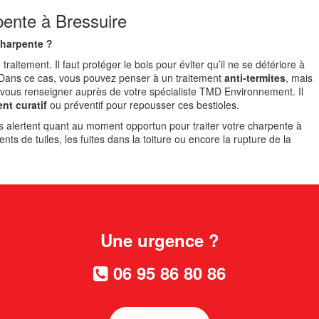
pente à Bressuire
charpente ?
raitement. Il faut protéger le bois pour éviter qu’il ne se détériore à
 Dans ce cas, vous pouvez penser à un traitement
anti-termites
, mais
e vous renseigner auprès de votre spécialiste TMD Environnement. Il
ent curatif
ou préventif pour repousser ces bestioles.
ous alertent quant au moment opportun pour traiter votre charpente à
ts de tuiles, les fuites dans la toiture ou encore la rupture de la
Une urgence ?
06 95 86 80 86