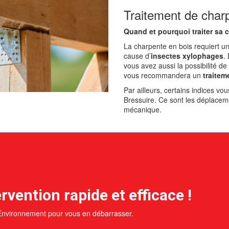
Traitement de char
Quand et pourquoi traiter sa 
La charpente en bois requiert un t
cause d’
insectes xylophages
.
vous avez aussi la possibilité d
vous recommandera un
traitem
Par ailleurs, certains indices v
Bressuire. Ce sont les déplacemen
mécanique.
rvention rapide et efficace !
 Environnement pour vous en débarrasser.