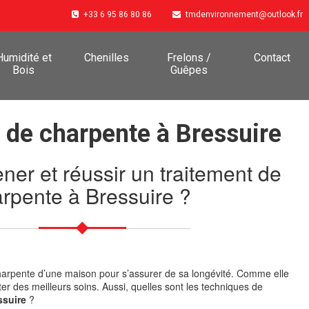
+33 6 95 86 80 86
tmdenvironnement@outlook.fr
Humidité et
Chenilles
Frelons /
Contact
Bois
Guêpes
 de charpente à Bressuire
r et réussir un traitement de
rpente à Bressuire ?
a charpente d’une maison pour s’assurer de sa longévité. Comme elle
fiter des meilleurs soins. Aussi, quelles sont les techniques de
ssuire
?