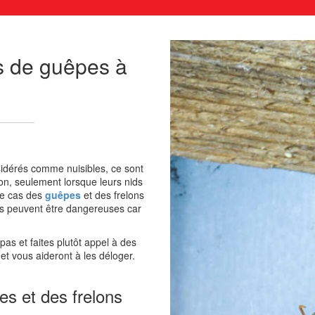
ds de guêpes à
sidérés comme nuisibles, ce sont
ison, seulement lorsque leurs nids
le cas des
guêpes
et des frelons
es peuvent être dangereuses car
as et faites plutôt appel à des
 et vous aideront à les déloger.
s et des frelons