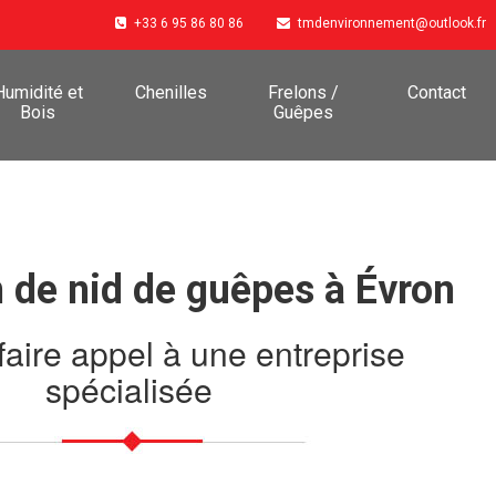
+33 6 95 86 80 86
tmdenvironnement@outlook.fr
Humidité et
Chenilles
Frelons /
Contact
Bois
Guêpes
n de nid de guêpes à Évron
faire appel à une entreprise
spécialisée