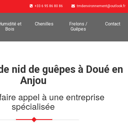
+33 6 95 86 80 86
tmdenvironnement@outlook.fr
Humidité et
Chenilles
Frelons /
Contact
Bois
Guêpes
 de nid de guêpes à Doué en
Anjou
faire appel à une entreprise
spécialisée