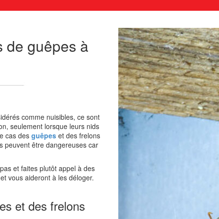
ds de guêpes à
sidérés comme nuisibles, ce sont
ison, seulement lorsque leurs nids
le cas des
guêpes
et des frelons
es peuvent être dangereuses car
as et faites plutôt appel à des
 et vous aideront à les déloger.
s et des frelons