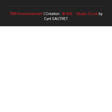
TMD Environnement
| Création :
© SGL - Studio G'Live
by
Cyril GAUTRET