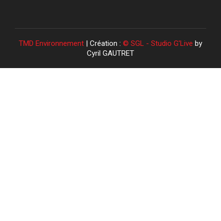
TMD Environnement
| Création :
© SGL - Studio G'Live
by
Cyril GAUTRET