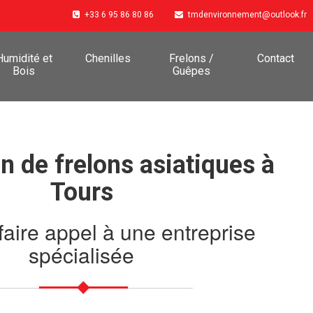
+33 6 95 86 80 86
tmdenvironnement@outlook.fr
Humidité et
Chenilles
Frelons /
Contact
Bois
Guêpes
n de frelons asiatiques à
Tours
faire appel à une entreprise
spécialisée