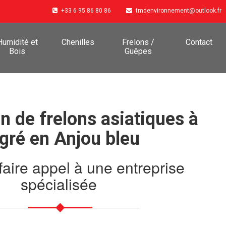
+33 6 95 86 80 86
tmdenvironnement@outlook.fr
Humidité et
Chenilles
Frelons /
Contact
Bois
Guêpes
n de frelons asiatiques à
gré en Anjou bleu
faire appel à une entreprise
spécialisée