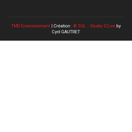
TMD Environnement
| Création :
© SGL - Studio G'Live
by
Cyril GAUTRET