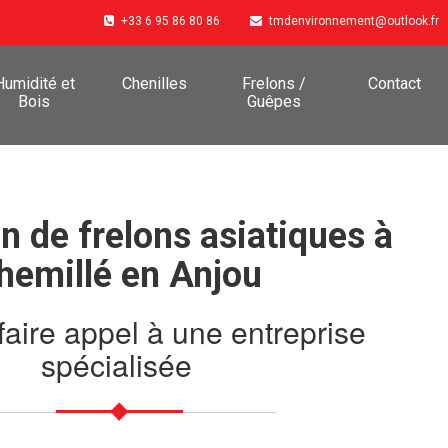
+33 6 95 86 80 86
tmdenvironnement@outlook.fr
Humidité et
Chenilles
Frelons /
Contact
Bois
Guêpes
n de frelons asiatiques à
hemillé en Anjou
faire appel à une entreprise
spécialisée