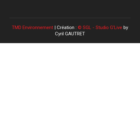
TMD Environnement
| Création :
© SGL - Studio G'Live
by
Cyril GAUTRET