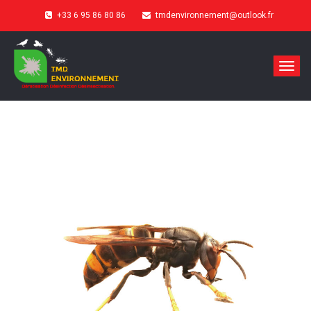
+33 6 95 86 80 86
tmdenvironnement@outlook.fr
Toggl