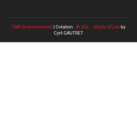
TMD Environnement
| Création :
© SGL - Studio G'Live
by
Cyril GAUTRET