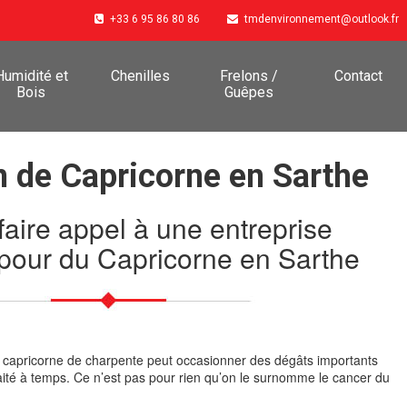
+33 6 95 86 80 86
tmdenvironnement@outlook.fr
Humidité et
Chenilles
Frelons /
Contact
Bois
Guêpes
n de Capricorne en Sarthe
faire appel à une entreprise
 pour du Capricorne en Sarthe
, le capricorne de charpente peut occasionner des dégâts importants
traité à temps. Ce n’est pas pour rien qu’on le surnomme le cancer du