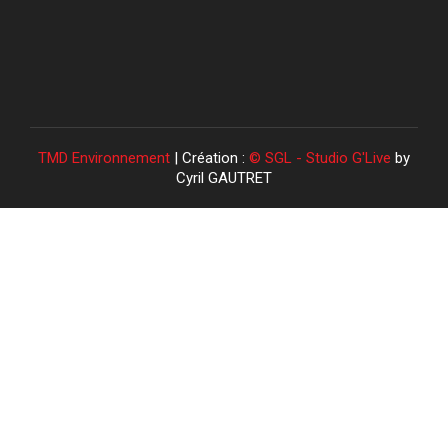
TMD Environnement
| Création :
© SGL - Studio G'Live
by
Cyril GAUTRET