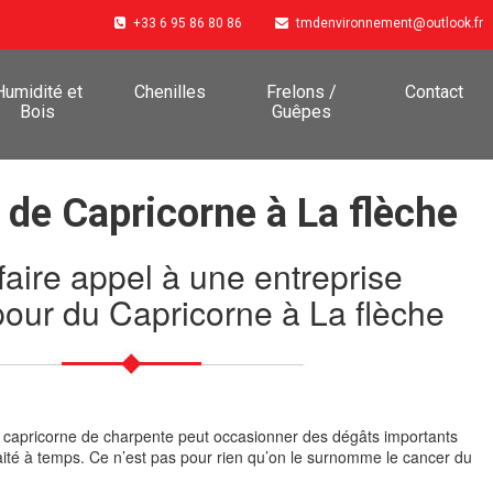
+33 6 95 86 80 86
tmdenvironnement@outlook.fr
Humidité et
Chenilles
Frelons /
Contact
Bois
Guêpes
 de Capricorne à La flèche
faire appel à une entreprise
pour du Capricorne à La flèche
, le capricorne de charpente peut occasionner des dégâts importants
traité à temps. Ce n’est pas pour rien qu’on le surnomme le cancer du