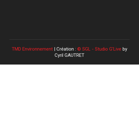
TMD Environnement
| Création :
© SGL - Studio G'Live
by
Cyril GAUTRET